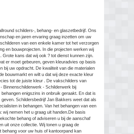
allround schilders-, behang- en glaszetbedrijf. Ons
anschap en jaren ervaring graag inzetten om uw
t schilderen van een enkele kamer tot het verzorgen
ng en bouwprojecten. In die projecten werken wij
ote kans dat wij ook ? tot dienst kunnen zijn.
 wat er moet gebeuren, geven kleuradvies op basis
 bij uw opdracht. De kwaliteit van die materialen
ld de bouwmarkt en wilt u dat wij deze exacte kleur
es tot de juiste kleur . De vakschilders van
- Binnenschilderwerk - Schilderwerk bij
 behangen enigszins in onbruik geraakt. En dat is
 geven. Schildersbedrijf Jan Bakkers weet dat als
ecialisten in behangen. Van het behangen van een
 wij nemen het u graag uit handen.De basis
gekochte behang of adviseren u bij de aanschaf
n uit onze collectie. Wij tonen u graag de
t behang voor uw huis of kantoorpand kan