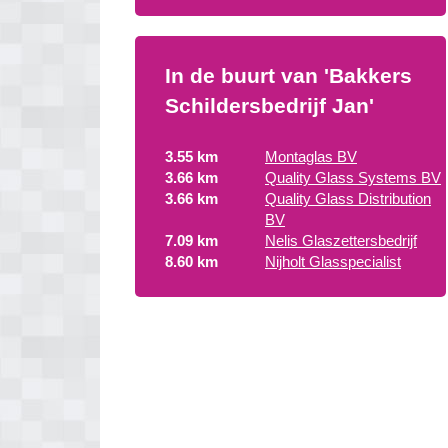
In de buurt van 'Bakkers
Schildersbedrijf Jan'
3.55 km
Montaglas BV
3.66 km
Quality Glass Systems BV
3.66 km
Quality Glass Distribution
BV
7.09 km
Nelis Glaszettersbedrijf
8.60 km
Nijholt Glasspecialist