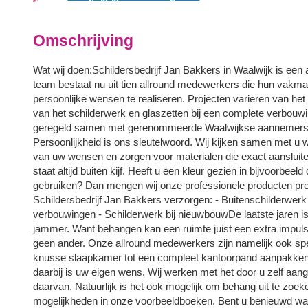
Omschrijving
Wat wij doen:Schildersbedrijf Jan Bakkers in Waalwijk is een 
team bestaat nu uit tien allround medewerkers die hun vakm
persoonlijke wensen te realiseren. Projecten varieren van he
van het schilderwerk en glaszetten bij een complete verbouwi
geregeld samen met gerenommeerde Waalwijkse aannemers. Gr
Persoonlijkheid is ons sleutelwoord. Wij kijken samen met u
van uw wensen en zorgen voor materialen die exact aansluiten
staat altijd buiten kijf. Heeft u een kleur gezien in bijvoorbee
gebruiken? Dan mengen wij onze professionele producten preci
Schildersbedrijf Jan Bakkers verzorgen: - Buitenschilderwerk 
verbouwingen - Schilderwerk bij nieuwbouwDe laatste jaren is
jammer. Want behangen kan een ruimte juist een extra impuls
geen ander. Onze allround medewerkers zijn namelijk ook sp
knusse slaapkamer tot een compleet kantoorpand aanpakken:
daarbij is uw eigen wens. Wij werken met het door u zelf aan
daarvan. Natuurlijk is het ook mogelijk om behang uit te zoeke
mogelijkheden in onze voorbeeldboeken. Bent u benieuwd wa