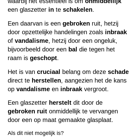
waarbij het essentieel is om
onmiddellijk
een glaszetter
in
te
schakelen
.
Een daarvan is een
gebroken
ruit, hetzij
door opzettelijke handelingen zoals
inbraak
of
vandalisme
, hetzij door een ongeluk,
bijvoorbeeld door een
bal
die tegen het
raam is
geschopt
.
Het is van
cruciaal
belang om deze
schade
direct te
herstellen
, aangezien het de kans
op
vandalisme
en
inbraak
vergroot.
Een glaszetter
herstelt
dit door de
gebroken
ruit
onmiddellijk te vervangen
door een op maat gemaakte glasplaat.
Als dit niet mogelijk is?