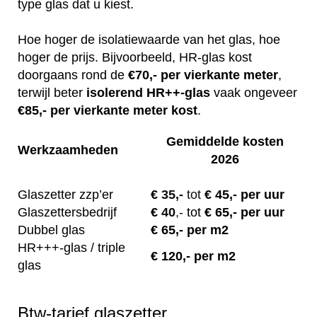
type glas dat u kiest.
Hoe hoger de isolatiewaarde van het glas, hoe
hoger de prijs. Bijvoorbeeld, HR-glas kost
doorgaans rond de
€70,- per vierkante meter
,
terwijl beter
isolerend
HR++-glas
vaak ongeveer
€85,- per vierkante meter kost
.
Gemiddelde kosten
Werkzaamheden
2026
Glaszetter zzp’er
€
35,-
tot
€ 45,- per uur
Glaszettersbedrijf
€
40
,-
tot
€ 65,- per uur
Dubbel glas
€ 65,- per m2
HR+++-glas / triple
€ 120,- per m2
glas
Btw-tarief glaszetter