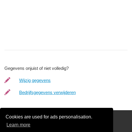
Gegevens onjuist of niet volledig?
Wijzig gegevens
Bedrijfsgegevens verwijderen
Cookies are used for ads personalisation.
links
Learn more
Glas Offertes vergelijken