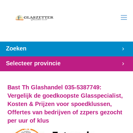
Zoeken
Selecteer provincie
Bast Th Glashandel 035-5387749:
Vergelijk de goedkoopste Glasspecialist,
Kosten & Prijzen voor spoedklussen,
Offertes van bedrijven of zzpers gezocht
per uur of klus