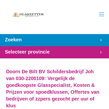
Zoeken
Selecteer provincie
Doorn De Bilt BV Schildersbedrijf Joh
van 030-2200109: Vergelijk de
goedkoopste Glasspecialist, Kosten &
Prijzen voor spoedklussen, Offertes van
bedrijven of zzpers gezocht per uur of
klus