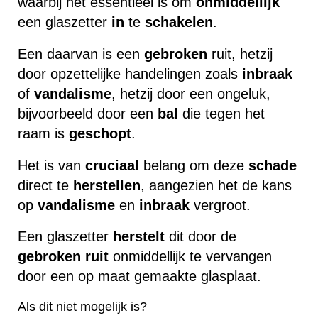
waarbij het essentieel is om
onmiddellijk
een glaszetter
in
te
schakelen
.
Een daarvan is een
gebroken
ruit, hetzij
door opzettelijke handelingen zoals
inbraak
of
vandalisme
, hetzij door een ongeluk,
bijvoorbeeld door een
bal
die tegen het
raam is
geschopt
.
Het is van
cruciaal
belang om deze
schade
direct te
herstellen
, aangezien het de kans
op
vandalisme
en
inbraak
vergroot.
Een glaszetter
herstelt
dit door de
gebroken
ruit
onmiddellijk te vervangen
door een op maat gemaakte glasplaat.
Als dit niet mogelijk is?