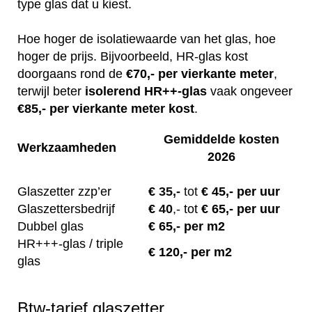
type glas dat u kiest.
Hoe hoger de isolatiewaarde van het glas, hoe
hoger de prijs. Bijvoorbeeld, HR-glas kost
doorgaans rond de
€70,- per vierkante meter
,
terwijl beter
isolerend
HR++-glas
vaak ongeveer
€85,- per vierkante meter kost
.
Gemiddelde kosten
Werkzaamheden
2026
Glaszetter zzp’er
€
35,-
tot
€ 45,- per uur
Glaszettersbedrijf
€
40
,-
tot
€ 65,- per uur
Dubbel glas
€ 65,- per m2
HR+++-glas / triple
€ 120,- per m2
glas
Btw-tarief glaszetter