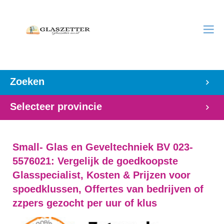
Zoeken
Selecteer provincie
Small- Glas en Geveltechniek BV 023-
5576021: Vergelijk de goedkoopste
Glasspecialist, Kosten & Prijzen voor
spoedklussen, Offertes van bedrijven of
zzpers gezocht per uur of klus