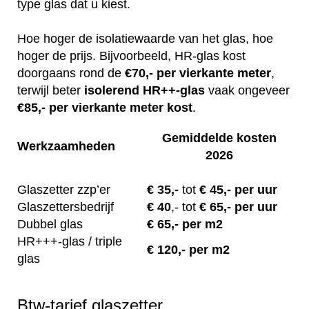
type glas dat u kiest.
Hoe hoger de isolatiewaarde van het glas, hoe
hoger de prijs. Bijvoorbeeld, HR-glas kost
doorgaans rond de
€70,- per vierkante meter
,
terwijl beter
isolerend
HR++-glas
vaak ongeveer
€85,- per vierkante meter kost
.
Gemiddelde kosten
Werkzaamheden
2026
Glaszetter zzp’er
€
35,-
tot
€ 45,- per uur
Glaszettersbedrijf
€
40
,-
tot
€ 65,- per uur
Dubbel glas
€ 65,- per m2
HR+++-glas / triple
€ 120,- per m2
glas
Btw-tarief glaszetter