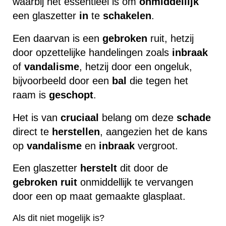
waarbij het essentieel is om
onmiddellijk
een glaszetter
in
te
schakelen
.
Een daarvan is een
gebroken
ruit, hetzij
door opzettelijke handelingen zoals
inbraak
of
vandalisme
, hetzij door een ongeluk,
bijvoorbeeld door een
bal
die tegen het
raam is
geschopt
.
Het is van
cruciaal
belang om deze
schade
direct te
herstellen
, aangezien het de kans
op
vandalisme
en
inbraak
vergroot.
Een glaszetter
herstelt
dit door de
gebroken
ruit
onmiddellijk te vervangen
door een op maat gemaakte glasplaat.
Als dit niet mogelijk is?