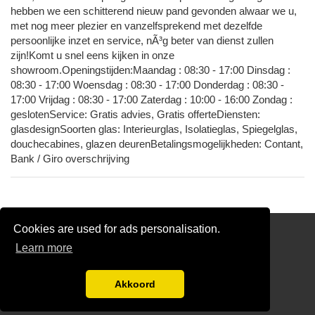
hebben we een schitterend nieuw pand gevonden alwaar we u,
met nog meer plezier en vanzelfsprekend met dezelfde
persoonlijke inzet en service, nÃ³g beter van dienst zullen
zijn!Komt u snel eens kijken in onze
showroom.Openingstijden:Maandag : 08:30 - 17:00 Dinsdag :
08:30 - 17:00 Woensdag : 08:30 - 17:00 Donderdag : 08:30 -
17:00 Vrijdag : 08:30 - 17:00 Zaterdag : 10:00 - 16:00 Zondag :
geslotenService: Gratis advies, Gratis offerteDiensten:
glasdesignSoorten glas: Interieurglas, Isolatieglas, Spiegelglas,
douchecabines, glazen deurenBetalingsmogelijkheden: Contant,
Bank / Giro overschrijving
Cookies are used for ads personalisation.
links
Learn more
Glas Offertes vergelijken
Disclaimer
Akkoord
Blog