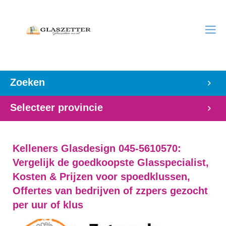
Zoeken
Selecteer provincie
Kelleners Glasdesign 045-5610570:
Vergelijk de goedkoopste Glasspecialist,
Kosten & Prijzen voor spoedklussen,
Offertes van bedrijven of zzpers gezocht
per uur of klus