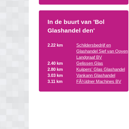
In de buurt van 'Bol
Glashandel den'
2.22 km
Schildersbedrijf en
Glashandel Sjef van Ooyen
Landgraaf BV
2.40 km
Gelissen Glas
2.80 km
Kuijpers' Glas Glashandel
3.03 km
Vankann Glashandel
3.11 km
FÃ¼ldner Machines BV