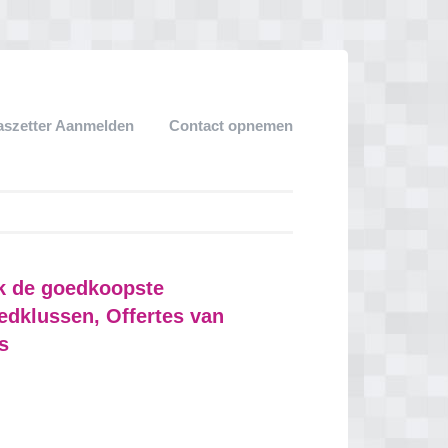
aszetter Aanmelden
Contact opnemen
jk de goedkoopste
oedklussen, Offertes van
s