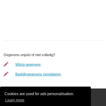
Gegevens onjuist of niet volledig?
Wijzig gegevens
Bedrijfsgegevens verwijderen
Cookies are used for ads personalisation.
links
Learn more
Glas Offertes vergelijken