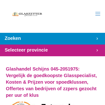
Zoeken
Selecteer provincie
Glashandel Schijns 045-2051975:
Vergelijk de goedkoopste Glasspecialist,
Kosten & Prijzen voor spoedklussen,
Offertes van bedrijven of zzpers gezocht
per uur of klus