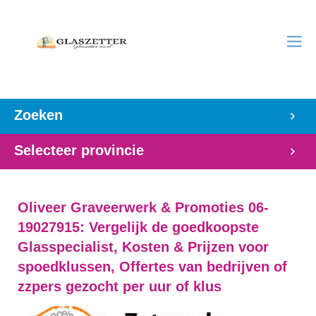
Zoeken
Selecteer provincie
Oliveer Graveerwerk & Promoties 06-
19027915: Vergelijk de goedkoopste
Glasspecialist, Kosten & Prijzen voor
spoedklussen, Offertes van bedrijven of
zzpers gezocht per uur of klus