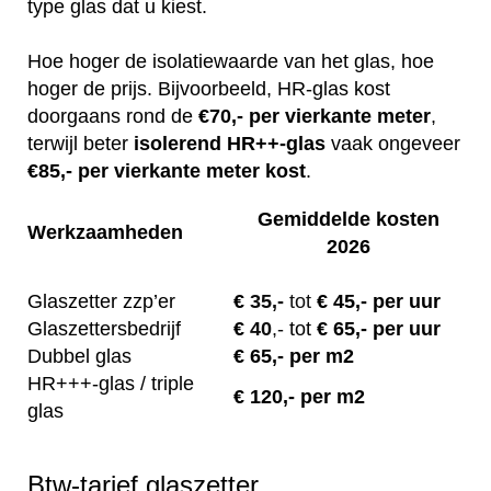
type glas dat u kiest.
Hoe hoger de isolatiewaarde van het glas, hoe
hoger de prijs. Bijvoorbeeld, HR-glas kost
doorgaans rond de
€70,- per vierkante meter
,
terwijl beter
isolerend
HR++-glas
vaak ongeveer
€85,- per vierkante meter kost
.
Gemiddelde kosten
Werkzaamheden
2026
Glaszetter zzp’er
€
35,-
tot
€ 45,- per uur
Glaszettersbedrijf
€
40
,-
tot
€ 65,- per uur
Dubbel glas
€ 65,- per m2
HR+++-glas / triple
€ 120,- per m2
glas
Btw-tarief glaszetter