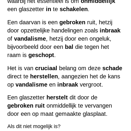
waarbij het essentieel is om
onmiddellijk
een glaszetter
in
te
schakelen
.
Een daarvan is een
gebroken
ruit, hetzij
door opzettelijke handelingen zoals
inbraak
of
vandalisme
, hetzij door een ongeluk,
bijvoorbeeld door een
bal
die tegen het
raam is
geschopt
.
Het is van
cruciaal
belang om deze
schade
direct te
herstellen
, aangezien het de kans
op
vandalisme
en
inbraak
vergroot.
Een glaszetter
herstelt
dit door de
gebroken
ruit
onmiddellijk te vervangen
door een op maat gemaakte glasplaat.
Als dit niet mogelijk is?