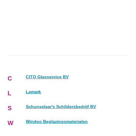
CITO Glasservice BV
C
Lamark
L
Schunselaar's Schildersbedrijf BV
S
Windoo Beglazingsmaterialen
W